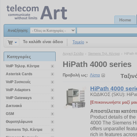
Home
Αναζήτηση:
Το καλάθι είναι άδειο
Ταμείο
Αρχική Σελίδα
Siemens Τηλ. Κέντρα
HiPath 4
Κατηγορίες
HiPath 4000 series
VoIP Τηλεφ. Κέντρα
Asterisk Cards
Προβολή ως:
Λίστα
Ταξιν
VoIP Συσκευές
HiPath 4000 seri
VoIP Adaptors
ΚΩΔΙΚΟΣ (SKU):
HiPa
VoIP Gateways
[Επικοινωνήστε μαζί μα
Δικτυακά
Αποστέλεται κατόπ
GSM
Product details of th
Θυροτηλέφωνα
4000 The Siemens Hi
offers unparallel feat
Siemens Τηλ. Κέντρα
rich in features across 