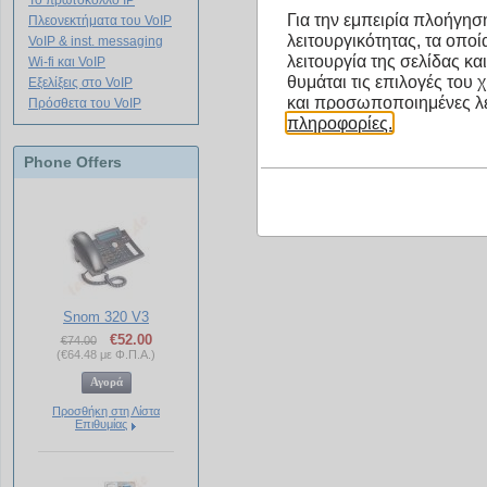
Το πρωτόκολλο IP
Για την εμπειρία πλοήγηση
Πλεονεκτήματα του VoIP
λειτουργικότητας, τα οπο
Ενημερωθείτε για τα προιόντ
VoIP & inst. messaging
λειτουργία της σελίδας κα
Wi-fi και VoIP
κάνοντας click στον σύνδεσ
θυμάται τις επιλογές του 
Εξελίξεις στο VoIP
και προσωποποιημένες λε
Πρόσθετα του VoIP
πληροφορίες.
Phone Offers
Snom 320 V3
€
52.00
€
74.00
(
€
64.48
με Φ.Π.Α.)
Προσθήκη στη Λίστα
Επιθυμίας