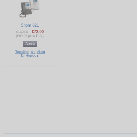
Snom 821
€
72.00
€
130.00
(
€
89.28
με Φ.Π.Α.)
Προσθήκη στη Λίστα
Επιθυμίας