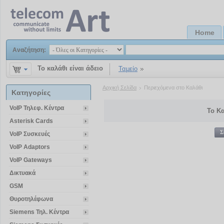
Home
Αναζήτηση:
Το καλάθι είναι άδειο
Ταμείο
Αρχική Σελίδα
Περιεχόμενα στο Καλάθι
Κατηγορίες
VoIP Τηλεφ. Κέντρα
Το Κα
Asterisk Cards
Σ
VoIP Συσκευές
VoIP Adaptors
VoIP Gateways
Δικτυακά
GSM
Θυροτηλέφωνα
Siemens Τηλ. Κέντρα