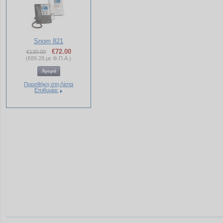
Snom 821
€
72.00
€
130.00
(
€
89.28
με Φ.Π.Α.)
Προσθήκη στη Λίστα
Επιθυμίας