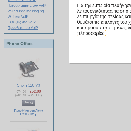
Το πρωτόκολλο IP
Για την εμπειρία πλοήγηση
Πλεονεκτήματα του VoIP
λειτουργικότητας, τα οπο
Ενημερωθείτε για τα προιόντ
VoIP & inst. messaging
λειτουργία της σελίδας κα
Wi-fi και VoIP
κάνοντας click στον σύνδεσ
θυμάται τις επιλογές του 
Εξελίξεις στο VoIP
και προσωποποιημένες λε
Πρόσθετα του VoIP
πληροφορίες.
Phone Offers
Snom 320 V3
€
52.00
€
74.00
(
€
64.48
με Φ.Π.Α.)
Προσθήκη στη Λίστα
Επιθυμίας