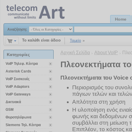
Home
Αναζήτηση:
Το καλάθι είναι άδειο
Ταμείο
Αρχική Σελίδα
About VoIP
Πλεο
Κατηγορίες
Πλεονεκτήματα το
VoIP Τηλεφ. Κέντρα
Asterisk Cards
Πλεονεκτήματα του Voice o
VoIP Συσκευές
Περιορισμός του συνολ
VoIP Adaptors
πάγιων τελών και τελώ
VoIP Gateways
Απλότητα στη χρήση
Δικτυακά
Η υλοποίηση ενός ενιαί
GSM
φωνής και δεδομένων σ
Θυροτηλέφωνα
συμβάλλει στη μείωση 
Siemens Τηλ. Κέντρα
Επιπλέον, το κόστος κ