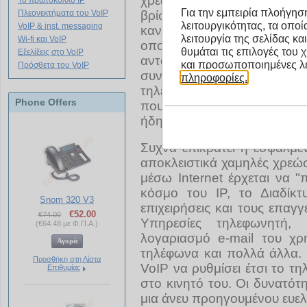
χρεώσεις μέσω Διαδικτύου να
Το πρωτόκολλο IP
Για την εμπειρία πλοήγηση
Πλεονεκτήματα του VoIP
βρίσκονται κάτω από αυτές
λειτουργικότητας, τα οπο
Ενημερωθείτε για τα προιόντ
VoIP & inst. messaging
κανείς πόσο σημαντικά είν
λειτουργία της σελίδας κα
Wi-fi και VoIP
οποίες προσπαθούν να μ
κάνοντας click στον σύνδεσ
θυμάται τις επιλογές του 
Εξελίξεις στο VoIP
ανταγωνιστικό περιβάλλον,
και προσωποποιημένες λε
Πρόσθετα του VoIP
συναλλάσσονται με το εξ
πληροφορίες.
τηλέφωνα έχουν λάβει δικό
Phone Offers
που προσφέρει δωρεάν τηλε
ήδη έχει περάσει τα 50 εκατ
Συχνά επικρατεί η εσφαλμέν
αποκλειστικά χαμηλές χρεώσ
μέσω Internet έρχεται να "
κόσμο του IP, το Διαδίκτ
Snom 320 V3
επιχειρήσεις και τους επαγγ
€
52.00
€
74.00
Υπηρεσίες τηλεφωνητή,
(
€
64.48
με Φ.Π.Α.)
λογαριασμό e-mail του χρ
τηλέφωνα και πολλά άλλα. 
Προσθήκη στη Λίστα
VoIP να ρυθμίσει έτσι το τ
Επιθυμίας
στο κινητό του. Οι δυνατότ
μια άνευ προηγουμένου ευελι