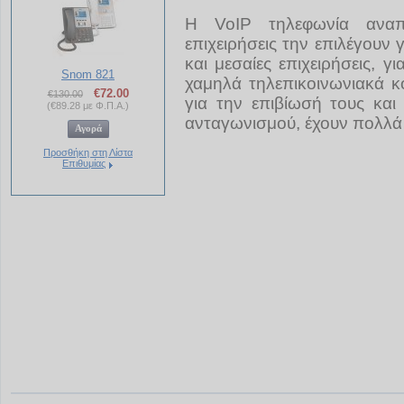
H VoIP τηλεφωνία αναπ
επιχειρήσεις την επιλέγουν γ
και μεσαίες επιχειρήσεις, γ
Snom 821
χαμηλά τηλεπικοινωνιακά κ
€
72.00
€
130.00
για την επιβίωσή τους και
(
€
89.28
με Φ.Π.Α.)
ανταγωνισμού, έχουν πολλά
Προσθήκη στη Λίστα
Επιθυμίας