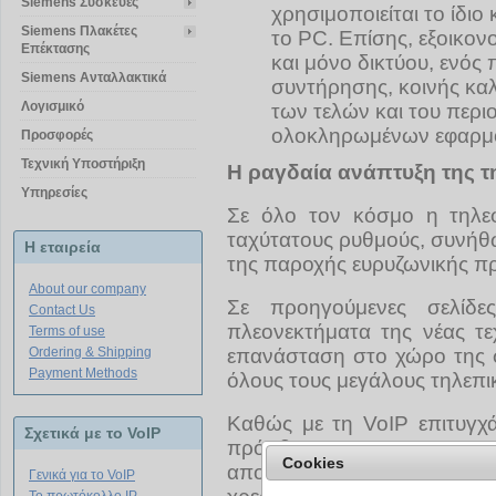
Siemens Συσκευές
χρησιμοποιείται το ίδιο
Siemens Πλακέτες
το PC. Επίσης, εξοικον
Επέκτασης
και μόνο δικτύου, ενός
Siemens Ανταλλακτικά
συντήρησης, κοινής κα
Λογισμικό
των τελών και του περ
ολοκληρωμένων εφαρμ
Προσφορές
Τεχνική Υποστήριξη
H ραγδαία ανάπτυξη της τ
Υπηρεσίες
Σε όλο τον κόσμο η τηλεφ
ταχύτατους ρυθμούς, συνήθω
Η εταιρεία
της παροχής ευρυζωνικής πρ
About our company
Σε προηγούμενες σελίδε
Contact Us
πλεονεκτήματα της νέας τεχ
Terms of use
Ordering & Shipping
επανάσταση στο χώρο της σ
Payment Methods
όλους τους μεγάλους τηλεπ
Καθώς με τη VoIP επιτυγχά
Σχετικά με το VoIP
πρόσβαση στο Internet και
Cookies
αποτέλεσμα είναι -ιδιαίτ
Γενικά για το VoIP
Special Offer